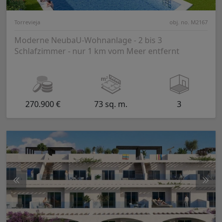
Torrevieja
obj. no. M2167
Moderne NeubaU-Wohnanlage - 2 bis 3
Schlafzimmer - nur 1 km vom Meer entfernt
270.900 €
73 sq. m.
3