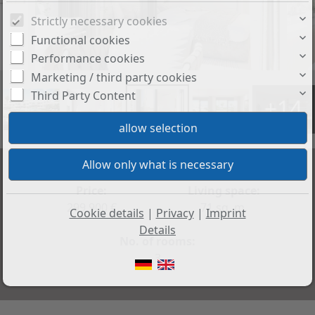
Strictly necessary cookies
Functional cookies
Performance cookies
Marketing / third party cookies
Third Party Content
+14
Price:
Living space:
299.900 €
71 sq. m.
Cookie details
|
Privacy
|
Imprint
Details
No. of rooms:
3