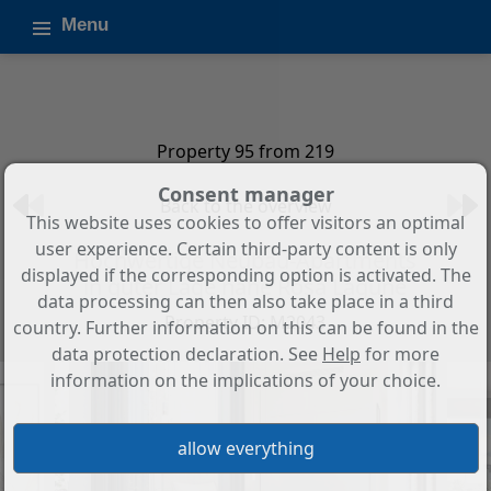
Menu
Property 95 from 219
Consent manager
Back to the overview
This website uses cookies to offer visitors an optimal
user experience. Certain third-party content is only
Hochwertige Neubau-Apartments
displayed if the corresponding option is activated. The
in guter Lage nahe Rosa Lagune
data processing can then also take place in a third
Property ID: M2043
country. Further information on this can be found in the
data protection declaration. See
Help
for more
information on the implications of your choice.