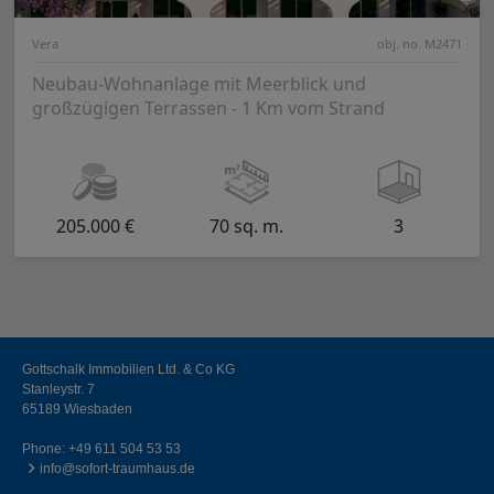
Vera
obj. no. M2471
Neubau-Wohnanlage mit Meerblick und
großzügigen Terrassen - 1 Km vom Strand
205.000 €
70 sq. m.
3
Gottschalk Immobilien Ltd. & Co KG
Stanleystr. 7
65189 Wiesbaden
Phone:
+49 611 504 53 53
info@sofort-traumhaus.de