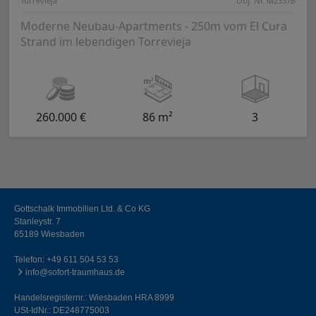
Torrevieja
Obj. Nr. M2337B
Moderne Neubau-Apartments - 250m vom El Cura
Strand im lebendigen Torrevieja
260.000 €
86 m²
3
Gottschalk Immobilien Ltd. & Co KG
Stanleystr. 7
65189 Wiesbaden
Telefon:
+49 611 504 53 53
info@sofort-traumhaus.de
Handelsregisternr.: Wiesbaden HRA 8999
USt-IdNr.: DE248775003