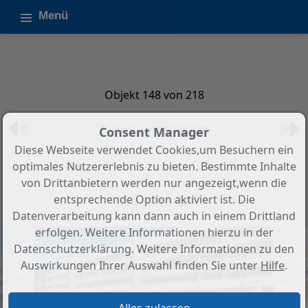
Menü
Objekt 148 von 218
Zurück zur Übersicht
Consent Manager
Diese Webseite verwendet Cookies,um Besuchern ein
NEUBAU - Luxus-Penthouse
optimales Nutzererlebnis zu bieten. Bestimmte Inhalte
SOFORT - 500 m zum Strand
von Drittanbietern werden nur angezeigt,wenn die
entsprechende Option aktiviert ist. Die
Objekt-Nr.: 883
Datenverarbeitung kann dann auch in einem Drittland
erfolgen. Weitere Informationen hierzu in der
Datenschutzerklärung. Weitere Informationen zu den
Auswirkungen Ihrer Auswahl finden Sie unter
Hilfe
.