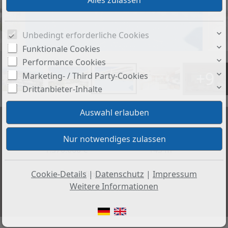
Unbedingt erforderliche Cookies
Funktionale Cookies
Performance Cookies
+9
Marketing- / Third Party-Cookies
Drittanbieter-Inhalte
Preis:
Wohnfläche ca.:
1.370.000 €
143 m²
Zimmeranzahl:
Cookie-Details
|
Datenschutz
|
Impressum
5
Weitere Informationen