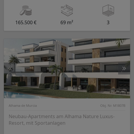
165.500 €
69 m²
3
Alhama de Murcia
Obj. Nr. M1807B
Neubau-Apartments am Alhama Nature Luxus-
Resort, mit Sportanlagen