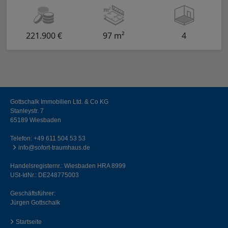
221.900 €
97 m²
4
Gottschalk Immobilien Ltd. & Co KG
Stanleystr. 7
65189 Wiesbaden
Telefon:
+49 611 504 53 53
info@sofort-traumhaus.de
Handelsregisternr.: Wiesbaden HRA 8999
USt-IdNr.: DE248775003
Geschäftsführer:
Jürgen Gottschalk
Startseite