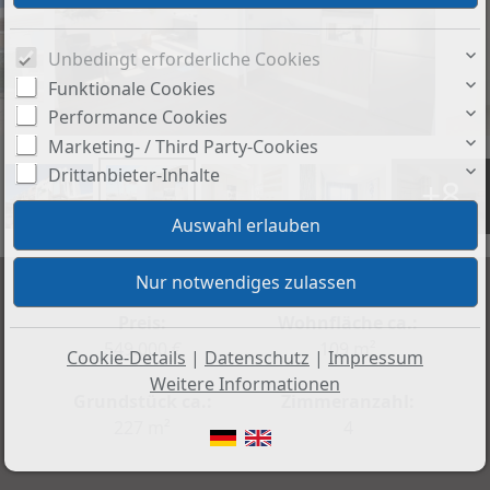
Unbedingt erforderliche Cookies
Funktionale Cookies
Performance Cookies
Marketing- / Third Party-Cookies
Drittanbieter-Inhalte
+8
Preis:
Wohnfläche ca.:
549.000 €
109 m²
Cookie-Details
|
Datenschutz
|
Impressum
Weitere Informationen
Grundstück ca.:
Zimmeranzahl:
227 m²
4