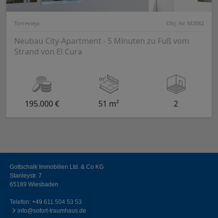
Torrevieja
Obj. Nr. M2082
Neubau City-Apartment - 5 Minuten zu Fuß vom
Strand von El Cura
195.000 €
51 m²
2
Gottschalk Immobilien Ltd. & Co KG
Stanleystr. 7
65189 Wiesbaden
Telefon:
+49 611 504 53 53
info@sofort-traumhaus.de