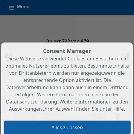
Menü
Objekt 722 von 879
Consent Manager
Zurück zur Übersicht
Diese Webseite verwendet Cookies,um Besuchern ein
optimales Nutzererlebnis zu bieten. Bestimmte Inhalte
3-Zimmer, 2-Bad
von Drittanbietern werden nur angezeigt,wenn die
Erdgeschosswohnung mit
entsprechende Option aktiviert ist. Die
Panoramablick auf Meer und
Datenverarbeitung kann dann auch in einem Drittland
Berge in Mijas
erfolgen. Weitere Informationen hierzu in der
Datenschutzerklärung. Weitere Informationen zu den
Objekt-Nr.: SP1101
Auswirkungen Ihrer Auswahl finden Sie unter
Hilfe
.