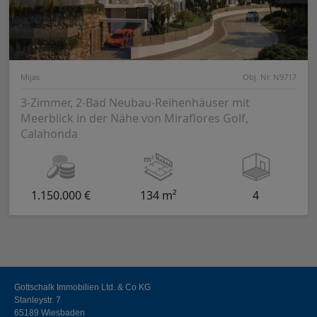
Mijas
Obj. Nr. N9717
3-Zimmer, 2-Bad Neubau-Reihenhäuser mit
Meerblick in der Nähe von Miraflores Golf,
Calahonda
1.150.000 €
134 m²
4
Gottschalk Immobilien Ltd. & Co KG
Stanleystr. 7
65189 Wiesbaden