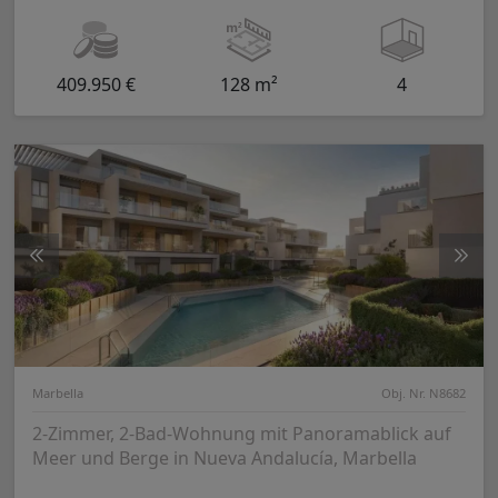
409.950 €
128 m²
4
Marbella
Obj. Nr. N8682
2-Zimmer, 2-Bad-Wohnung mit Panoramablick auf
Meer und Berge in Nueva Andalucía, Marbella