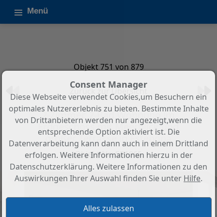
Menü
Objekt 751 von 879
Consent Manager
Zurück zur Übersicht
Diese Webseite verwendet Cookies,um Besuchern ein
optimales Nutzererlebnis zu bieten. Bestimmte Inhalte
2-Zimmer, 2-Bad Wohnung im
von Drittanbietern werden nur angezeigt,wenn die
Erdgeschoss mit Meerblick und
entsprechende Option aktiviert ist. Die
großer Terrasse in Estepona
Datenverarbeitung kann dann auch in einem Drittland
Objekt-Nr.: SP1065
erfolgen. Weitere Informationen hierzu in der
Datenschutzerklärung. Weitere Informationen zu den
Auswirkungen Ihrer Auswahl finden Sie unter
Hilfe
.