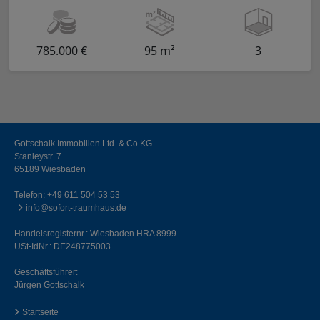
785.000 €
95 m²
3
Gottschalk Immobilien Ltd. & Co KG
Stanleystr. 7
65189 Wiesbaden
Telefon:
+49 611 504 53 53
info@sofort-traumhaus.de
Handelsregisternr.: Wiesbaden HRA 8999
USt-IdNr.: DE248775003
Geschäftsführer:
Jürgen Gottschalk
Startseite