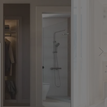
Consent Manager
HILFE
Um fortfahren zu können,müssen Sie eine Cook
Auswahl treffen. Nachfolgend erhalten Sie ein
Erläuterung der verschiedenen Optionen und ih
Bedeutung.
Alles zulassen:
Jedes Cookie wie z.B. Tracking- und Analytische-Co