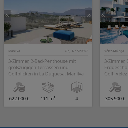
Manilva
Obj. Nr. SP0607
Vélez-Málaga
3-Zimmer, 2-Bad-Penthouse mit
3-Zimmer,
großzügigen Terrassen und
Erdgeschos
Golfblicken in La Duquesa, Manilva
Golf, Véle
622.000 €
111 m²
4
305.900 €