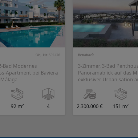
Obj. Nr. SP1476
Benahavís
 2-Bad Modernes
3-Zimmer, 3-Bad Penthou
s-Apartment bei Baviera
Panoramablick auf das M
z Málaga
exklusiver Urbanisation a
Costa del Sol
92 m²
4
2.300.000 €
151 m²