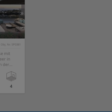
Obj. Nr. SP0381
se mit
eer in
n der
4