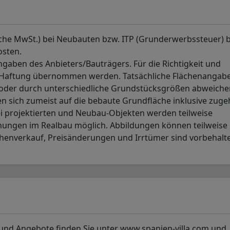
sche MwSt.) bei Neubauten bzw. ITP (Grunderwerbssteuer) b
osten.
aben des Anbieters/Bauträgers. Für die Richtigkeit und
. Haftung übernommen werden. Tatsächliche Flächenangab
p oder durch unterschiedliche Grundstücksgrößen abweiche
 sich zumeist auf die bebaute Grundfläche inklusive zuge
i projektierten und Neubau-Objekten werden teilweise
hungen im Realbau möglich. Abbildungen können teilweise 
henverkauf, Preisänderungen und Irrtümer sind vorbehalt
und Angebote finden Sie unter www.spanien-villa.com und