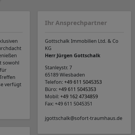
Ihr Ansprechpartner
klusiven
Gottschalk Immobilien Ltd. & Co
urchdacht
KG
enießen
Herr Jürgen Gottschalk
t sowohl
Stanleystr. 7
für
65189 Wiesbaden
Treffen
Telefon:
+49 611 5045353
se verfügt
Büro:
+49 611 5045353
Mobil:
+49 162 4734859
Fax: +49 611 5045351
jgottschalk@sofort-traumhaus.de