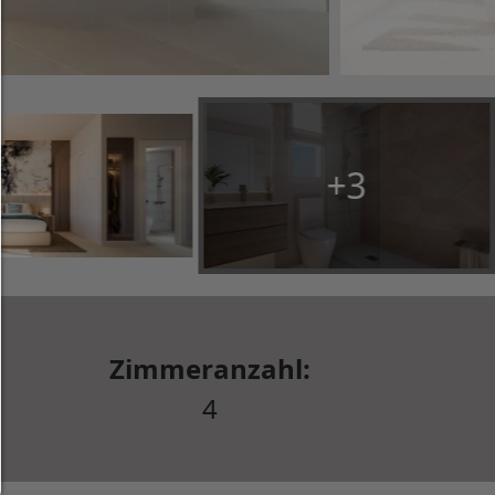
sowie Drittanbieter-Inhalte.
Auswahl erlauben:
Es werden nur Drittanbieter-Inhalte oder die Coo
Arten zugelassen die Sie in den Checkboxen ange
haben.
+3
Nur notwendiges zulassen:
Es werden nur die technisch notwendigen Cook
zugelassen und keine Drittanbieter-Inhalte.
Sie können Ihre Cookie-Einstellung jederzeit hier ä
Cookie-Details
|
Datenschutz
|
Impressum
Zimmeranzahl:
zurück
4