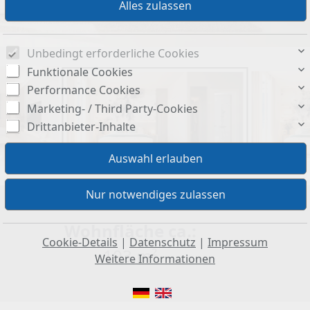
Unbedingt erforderliche Cookies
Funktionale Cookies
Performance Cookies
Marketing- / Third Party-Cookies
Drittanbieter-Inhalte
Wohnfläche ca.:
Cookie-Details
|
Datenschutz
|
Impressum
103 m²
Weitere Informationen