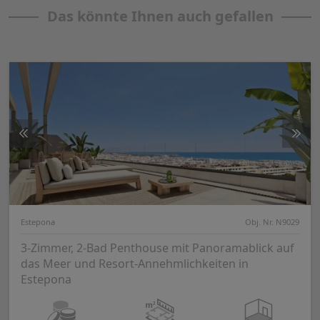
Das könnte Ihnen auch gefallen
Estepona
Obj. Nr. N9029
3-Zimmer, 2-Bad Penthouse mit Panoramablick auf
das Meer und Resort-Annehmlichkeiten in
Estepona