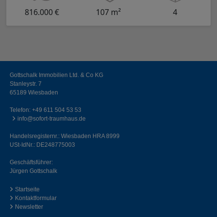
816.000 €
107 m²
4
Gottschalk Immobilien Ltd. & Co KG
Stanleystr. 7
65189 Wiesbaden
Telefon:
+49 611 504 53 53
info@sofort-traumhaus.de
Handelsregisternr.: Wiesbaden HRA 8999
USt-IdNr.: DE248775003
Geschäftsführer:
Jürgen Gottschalk
Startseite
Kontaktformular
Newsletter