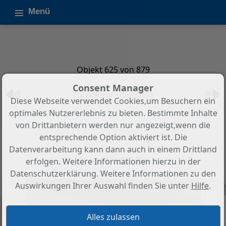
Menü
Objekt 625 von 879
Consent Manager
Zurück zur Übersicht
Diese Webseite verwendet Cookies,um Besuchern ein
optimales Nutzererlebnis zu bieten. Bestimmte Inhalte
3-Zimmer, 2-Bad Wohnung im
von Drittanbietern werden nur angezeigt,wenn die
Erdgeschoss mit Meerblick und
entsprechende Option aktiviert ist. Die
großer Terrasse in Estepona
Datenverarbeitung kann dann auch in einem Drittland
Objekt-Nr.: SP1066
erfolgen. Weitere Informationen hierzu in der
Datenschutzerklärung. Weitere Informationen zu den
Auswirkungen Ihrer Auswahl finden Sie unter
Hilfe
.