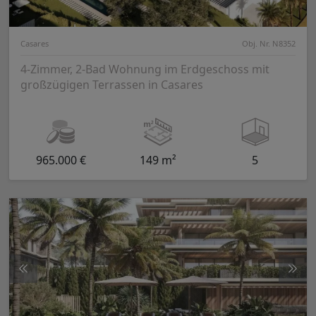
Casares
Obj. Nr. N8352
4-Zimmer, 2-Bad Wohnung im Erdgeschoss mit
großzügigen Terrassen in Casares
965.000 €
149 m²
5