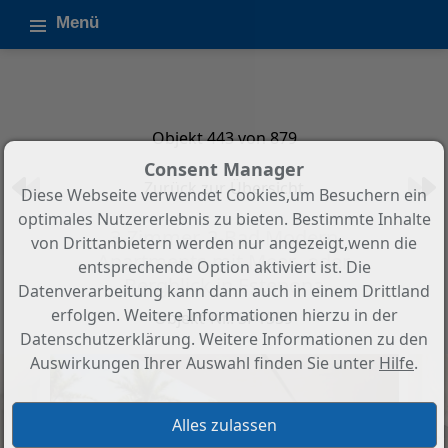
Menü
Objekt 443 von 879
Consent Manager
Zurück zur Übersicht
Diese Webseite verwendet Cookies,um Besuchern ein
optimales Nutzererlebnis zu bieten. Bestimmte Inhalte
3-Zimmer, 2-Bad Modern
von Drittanbietern werden nur angezeigt,wenn die
Apartments mit Meer- oder
entsprechende Option aktiviert ist. Die
Bergblick in Estepona
Datenverarbeitung kann dann auch in einem Drittland
erfolgen. Weitere Informationen hierzu in der
Objekt-Nr.: SP1559
Datenschutzerklärung. Weitere Informationen zu den
Auswirkungen Ihrer Auswahl finden Sie unter
Hilfe
.