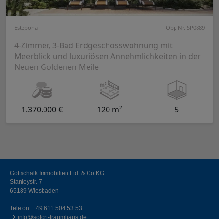
Estepona
Obj. Nr. SP0889
4-Zimmer, 3-Bad Erdgeschosswohnung mit
Meerblick und luxuriösen Annehmlichkeiten in der
Neuen Goldenen Meile
1.370.000 €
120 m²
5
Gottschalk Immobilien Ltd. & Co KG
Stanleystr. 7
65189 Wiesbaden
Telefon:
+49 611 504 53 53
info@sofort-traumhaus.de