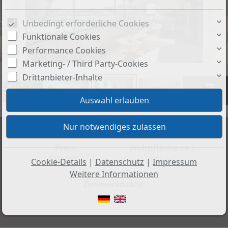
Unbedingt erforderliche Cookies
Funktionale Cookies
Performance Cookies
Marketing- / Third Party-Cookies
Drittanbieter-Inhalte
+7
Preis:
Wohnfläche ca.:
816.000 €
107 m²
Cookie-Details
|
Datenschutz
|
Impressum
Weitere Informationen
Zimmeranzahl:
4