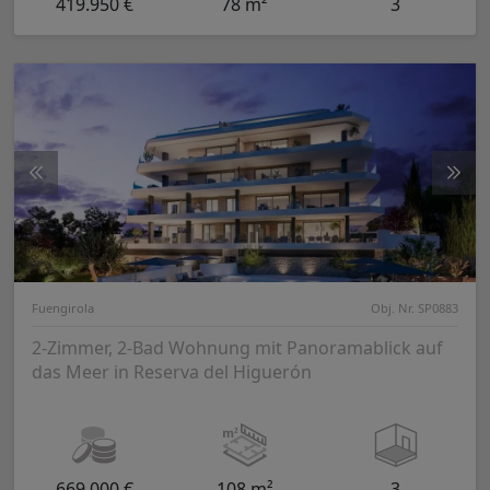
419.950 €
78 m²
3
Fuengirola
Obj. Nr. SP0883
2-Zimmer, 2-Bad Wohnung mit Panoramablick auf
das Meer in Reserva del Higuerón
669.000 €
108 m²
3