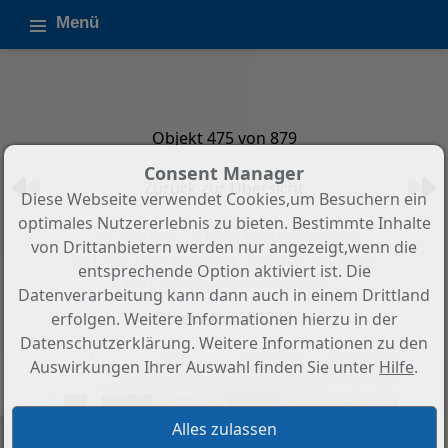
Menü
Objekt 475 von 879
Consent Manager
Zurück zur Übersicht
Diese Webseite verwendet Cookies,um Besuchern ein
optimales Nutzererlebnis zu bieten. Bestimmte Inhalte
2-Zimmer, 2-Bad Wohnung in
von Drittanbietern werden nur angezeigt,wenn die
Esteponas neuem Goldenen Mile
entsprechende Option aktiviert ist. Die
mit Südwest-Terrasse
Datenverarbeitung kann dann auch in einem Drittland
Objekt-Nr.: SP1220
erfolgen. Weitere Informationen hierzu in der
Datenschutzerklärung. Weitere Informationen zu den
Auswirkungen Ihrer Auswahl finden Sie unter
Hilfe
.