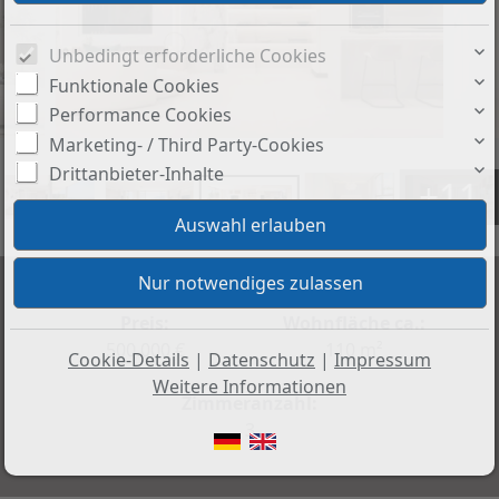
Unbedingt erforderliche Cookies
Funktionale Cookies
Performance Cookies
Marketing- / Third Party-Cookies
Drittanbieter-Inhalte
+11
Preis:
Wohnfläche ca.:
500.000 €
110 m²
Cookie-Details
|
Datenschutz
|
Impressum
Weitere Informationen
Zimmeranzahl:
3