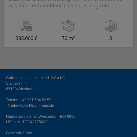
das Meer in Torreblanca del Sol, Fuengirola
385.000 €
76 m²
3
Gottschalk Immobilien Ltd. & Co KG
Stanleystr. 7
65189 Wiesbaden
Telefon:
+49 611 504 53 53
info@sofort-traumhaus.de
Handelsregisternr.: Wiesbaden HRA 8999
USt-IdNr.: DE248775003
Geschäftsführer: