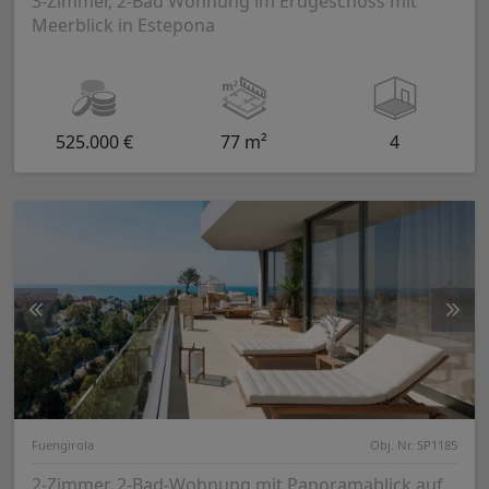
3-Zimmer, 2-Bad Wohnung im Erdgeschoss mit
Meerblick in Estepona
525.000 €
77 m²
4
Fuengirola
Obj. Nr. SP1185
2-Zimmer, 2-Bad-Wohnung mit Panoramablick auf