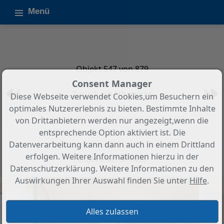
Menü
Objekt 547 von 879
Consent Manager
Zurück zur Übersicht
Diese Webseite verwendet Cookies,um Besuchern ein
optimales Nutzererlebnis zu bieten. Bestimmte Inhalte
2-Zimmer, 2-Bad-Penthouse 100
von Drittanbietern werden nur angezeigt,wenn die
Meter vom Meer in Torre de
entsprechende Option aktiviert ist. Die
Benagalbón
Datenverarbeitung kann dann auch in einem Drittland
erfolgen. Weitere Informationen hierzu in der
Objekt-Nr.: SP1495
Datenschutzerklärung. Weitere Informationen zu den
Auswirkungen Ihrer Auswahl finden Sie unter
Hilfe
.