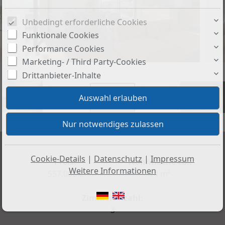
Unbedingt erforderliche Cookies
Funktionale Cookies
Performance Cookies
Marketing- / Third Party-Cookies
Drittanbieter-Inhalte
+11
Cookie-Details
|
Datenschutz
|
Impressum
Preis:
Wohnfläche ca.:
Weitere Informationen
557.000 €
74 m²
Zimmeranzahl:
3