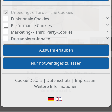
Unbedingt erforderliche Cookies
Funktionale Cookies
Performance Cookies
Marketing- / Third Party-Cookies
Drittanbieter-Inhalte
+4
Preis:
Wohnfläche ca.:
428.000 €
92 m²
Cookie-Details
|
Datenschutz
|
Impressum
Weitere Informationen
Zimmeranzahl:
3