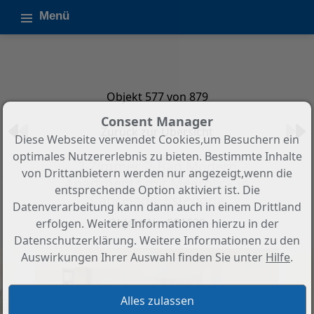
Menü
Objekt 577 von 879
Consent Manager
Zurück zur Übersicht
Diese Webseite verwendet Cookies,um Besuchern ein
optimales Nutzererlebnis zu bieten. Bestimmte Inhalte
2-Zimmer, 2-Bad Modern
von Drittanbietern werden nur angezeigt,wenn die
Apartments mit Meerblick in
entsprechende Option aktiviert ist. Die
Cancelada, Estepona
Datenverarbeitung kann dann auch in einem Drittland
Objekt-Nr.: SP1629
erfolgen. Weitere Informationen hierzu in der
Datenschutzerklärung. Weitere Informationen zu den
Auswirkungen Ihrer Auswahl finden Sie unter
Hilfe
.