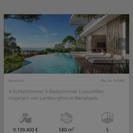
Benahavís
Obj. Nr. SP0408
4-Schlafzimmer, 5-Badezimmer Luxusvillen
inspiriert von Lamborghini in Benahavís
9.109.400 €
580 m²
5