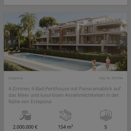
Estepona
Obj. Nr. SP0794
4-Zimmer, 4-Bad-Penthouse mit Panoramablick auf
das Meer und luxuriösen Annehmlichkeiten in der
Nähe von Estepona
2.000.000 €
154 m²
5