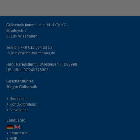
Gottschalk Immobilien Ltd. & Co KG
Stanleystr. 7
65189 Wiesbaden
Telefon:
+49 611 504 53 53
info@sofort-traumhaus.de
Handelsregisternr.: Wiesbaden HRA 8999
USt-IdNr.: DE248775003
Geschäftsführer:
Jürgen Gottschalk
Startseite
Kontaktformular
Newsletter
Language:
Impressum
AGB