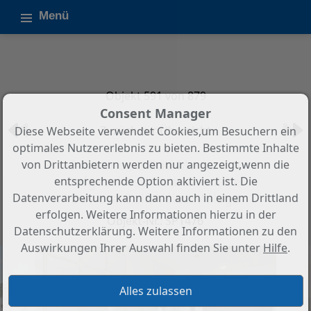
Menü
Objekt 591 von 879
Consent Manager
Zurück zur Übersicht
Diese Webseite verwendet Cookies,um Besuchern ein
optimales Nutzererlebnis zu bieten. Bestimmte Inhalte
3-Zimmer, 2-Bad Modernes
von Drittanbietern werden nur angezeigt,wenn die
Erdgeschoss-Apartment bei
entsprechende Option aktiviert ist. Die
Baviera Golf, Vélez Málaga
Datenverarbeitung kann dann auch in einem Drittland
erfolgen. Weitere Informationen hierzu in der
Objekt-Nr.: SP1476
Datenschutzerklärung. Weitere Informationen zu den
Auswirkungen Ihrer Auswahl finden Sie unter
Hilfe
.