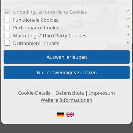
Unbedingt erforderliche Cookies
Funktionale Cookies
Performance Cookies
Marketing- / Third Party-Cookies
Drittanbieter-Inhalte
+5
Preis:
Wohnfläche ca.:
Cookie-Details
|
Datenschutz
|
Impressum
305.900 €
92 m²
Weitere Informationen
Zimmeranzahl:
4