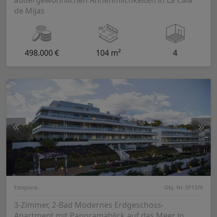
de Mijas
498.000 €
104 m²
4
Estepona
Obj. Nr. SP1376
3-Zimmer, 2-Bad Modernes Erdgeschoss-
Apartment mit Panoramablick auf das Meer in