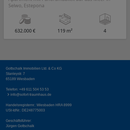
Selwo, Estepona
632.000 €
119 m²
4
Gottschalk Immobilien Ltd. & Co KG
Stanleystr. 7
65189 Wiesbaden
Telefon:
+49 611 504 53 53
info@sofort-traumhaus.de
Handelsregisternr.: Wiesbaden HRA 8999
USt-IdNr.: DE248775003
Geschäftsführer:
Jürgen Gottschalk