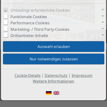
Unbedingt erforderliche Cookies
Funktionale Cookies
Performance Cookies
Marketing- / Third Party-Cookies
+11
Drittanbieter-Inhalte
Preis:
Wohnfläche ca.:
449.000 €
87 m²
Cookie-Details
|
Datenschutz
|
Impressum
Zimmeranzahl:
Weitere Informationen
3