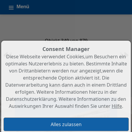
Menü
Objekt 349 von 879
Consent Manager
Zurück zur Übersicht
Diese Webseite verwendet Cookies,um Besuchern ein
optimales Nutzererlebnis zu bieten. Bestimmte Inhalte
2-Zimmer, 2-Bad-Wohnung mit
von Drittanbietern werden nur angezeigt,wenn die
großen Terrassen in Estepona
entsprechende Option aktiviert ist. Die
Datenverarbeitung kann dann auch in einem Drittland
Objekt-Nr.: N7398
erfolgen. Weitere Informationen hierzu in der
Datenschutzerklärung. Weitere Informationen zu den
Auswirkungen Ihrer Auswahl finden Sie unter
Hilfe
.