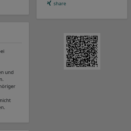
share
ei
en und
n.
höriger
nicht
en.