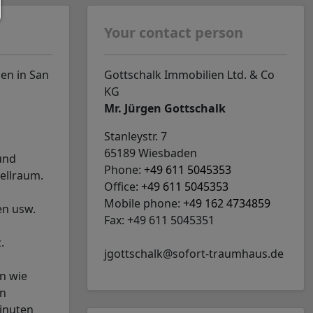
Your contact person
en in San
Gottschalk Immobilien Ltd. & Co
KG
Mr. Jürgen Gottschalk
Stanleystr. 7
65189 Wiesbaden
und
Phone:
+49 611 5045353
ellraum.
Office:
+49 611 5045353
Mobile phone:
+49 162 4734859
en usw.
Fax: +49 611 5045351
.
jgottschalk@sofort-traumhaus.de
n wie
en
minuten