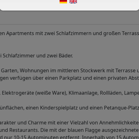
eten Apartments mit zwei Schlafzimmern und großen Terrass
i Schlafzimmer und zwei Bäder.
t Garten, Wohnungen im mittleren Stockwerk mit Terrasse 
gen verfügen über einen Parkplatz und einen privaten Abst
Elektrogeräte (weiße Ware), Klimaanlage, Rollläden, Lamp
flächen, einen Kinderspielplatz und einen Petanque-Platz
harakter und Charme mit einer Vielzahl von Annehmlichkeite
nd Restaurants. Die mit der blauen Flagge ausgezeichnet
ind nur 10-15 Autominuten entfernt. Innerhalb von 15 Auto