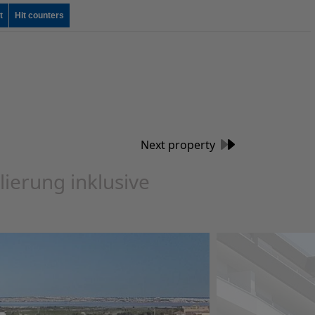
t
Hit counters
Next property
ierung inklusive