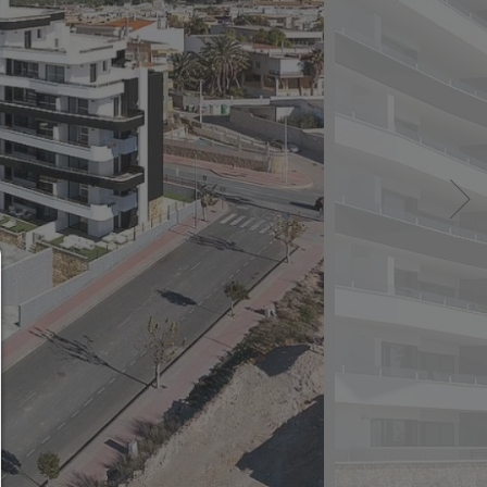
Consent manager
HELP
To continue,you must make a cookie selection. Bel
will find an explanation of the different options and
meaning.
allow everything: