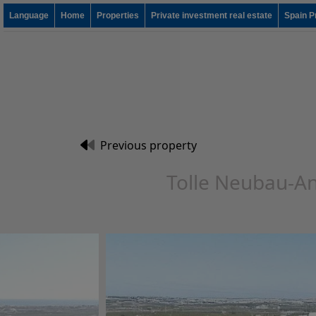
Language
Home
Properties
Private investment real estate
Spain P
Previous property
Tolle Neubau-An