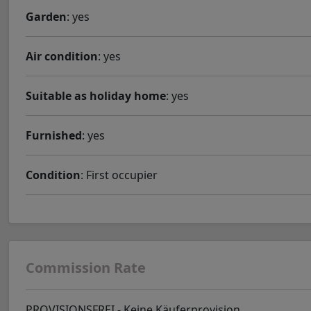
Garden
: yes
Air condition
: yes
Suitable as holiday home
: yes
Furnished
: yes
Condition
: First occupier
Commission Rate
PROVISIONSFREI - Keine Käuferprovision