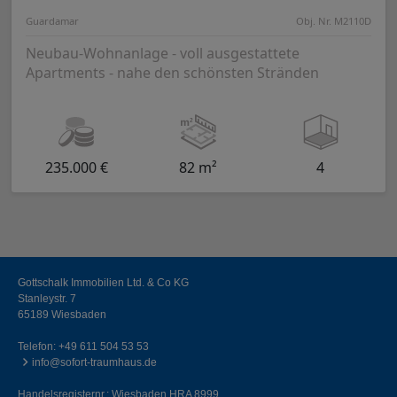
Guardamar
Obj. Nr. M2110D
Neubau-Wohnanlage - voll ausgestattete
Apartments - nahe den schönsten Stränden
235.000 €
82 m²
4
Gottschalk Immobilien Ltd. & Co KG
Stanleystr. 7
65189 Wiesbaden
Telefon:
+49 611 504 53 53
info@sofort-traumhaus.de
Handelsregisternr.: Wiesbaden HRA 8999