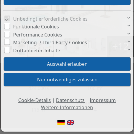
Unbedingt erforderliche Cookies
Funktionale Cookies
Performance Cookies
Marketing- / Third Party-Cookies
+12
Drittanbieter-Inhalte
Preis:
Wohnfläche ca.:
424.000 €
106 m²
Cookie-Details
|
Datenschutz
|
Impressum
Grundstück ca.:
Zimmeranzahl:
Weitere Informationen
116 m²
4