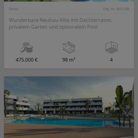
Denia
Obj. Nr. M2132B
Wunderbare Neubau-Villa mit Dachterrasse,
privatem Garten und optionalem Pool
475.000 €
98 m²
4