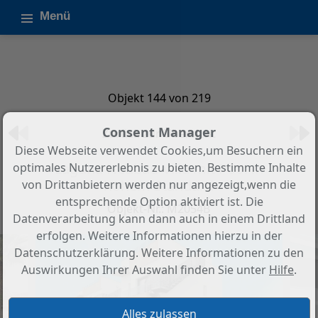
Menü
Objekt 144 von 219
Consent Manager
Zurück zur Übersicht
Diese Webseite verwendet Cookies,um Besuchern ein
Laguna Neubau-Villa mit Pool in
optimales Nutzererlebnis zu bieten. Bestimmte Inhalte
hohem Standard
von Drittanbietern werden nur angezeigt,wenn die
entsprechende Option aktiviert ist. Die
Objekt-Nr.: M2054B
Datenverarbeitung kann dann auch in einem Drittland
erfolgen. Weitere Informationen hierzu in der
Datenschutzerklärung. Weitere Informationen zu den
Auswirkungen Ihrer Auswahl finden Sie unter
Hilfe
.